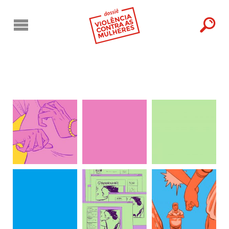
Você esta em "Cultura e raízes da violência contra as mulheres"