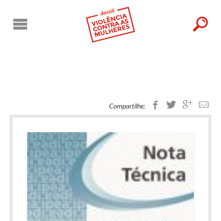
Você esta em "Estupro no Brasil, uma radiografia segundo os dados da Saúde (Ipea,
Compartilhe: