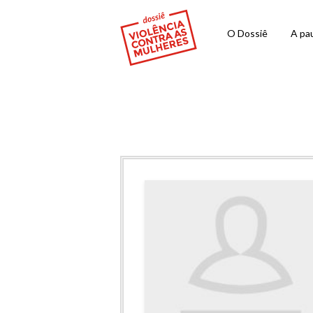
O Dossiê
A pau