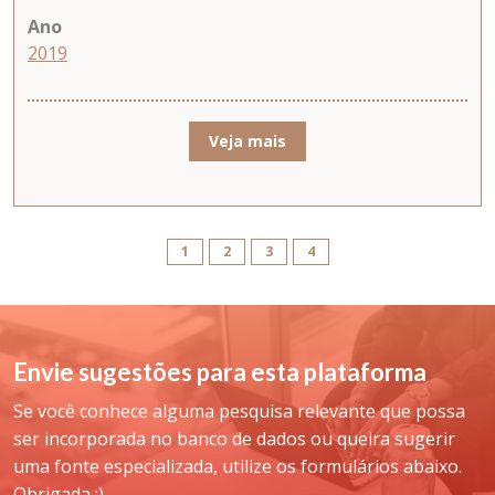
Ano
2019
Veja mais
1
2
3
4
Envie sugestões para esta plataforma
Se você conhece alguma pesquisa relevante que possa
ser incorporada no banco de dados ou queira sugerir
uma fonte especializada, utilize os formulários abaixo.
Obrigada :)