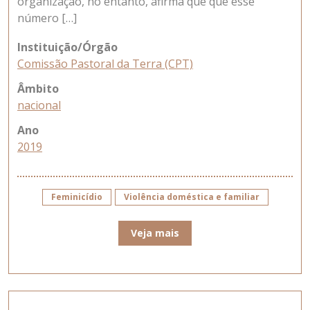
organização, no entanto, afirma que que esse
número […]
Instituição/Órgão
Comissão Pastoral da Terra (CPT)
Âmbito
nacional
Ano
2019
Feminicídio
Violência doméstica e familiar
Veja mais