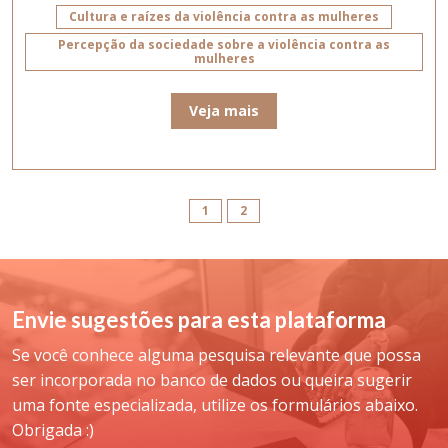
Cultura e raízes da violência contra as mulheres
Percepção da sociedade sobre a violência contra as
mulheres
Veja mais
1
2
Envie sugestões para esta plataforma
Se você conhece alguma pesquisa relevante que possa
ser incorporada no banco de dados ou queira sugerir
uma fonte especializada, utilize os formulários abaixo.
Obrigada :)