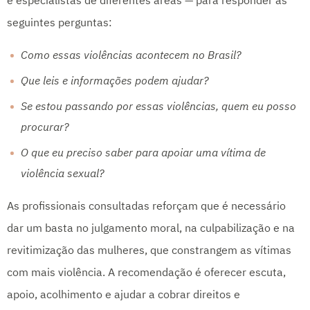
e especialistas de diferentes áreas — para responder as
seguintes perguntas:
Como essas violências acontecem no Brasil?
Que leis e informações podem ajudar?
Se estou passando por essas violências, quem eu posso
procurar?
O que eu preciso saber para apoiar uma vítima de
Nosso banco de fontes está ainda
Apague o seu histórico do navegador
violência sexual?
mais completo!
Selecione abaixo o navegador que está utilizando
As profissionais consultadas reforçam que é necessário
E agora temos um site específico para busca de
e veja o passo a passo para apagar o histórico:
Dados e Fontes. Gostaria de visitá-lo? Basta
dar um basta no julgamento moral, na culpabilização e na
confirmar abaixo!
revitimização das mulheres, que constrangem as vítimas
com mais violência. A recomendação é oferecer escuta,
Ir para Dados & Fontes
apoio, acolhimento e ajudar a cobrar direitos e