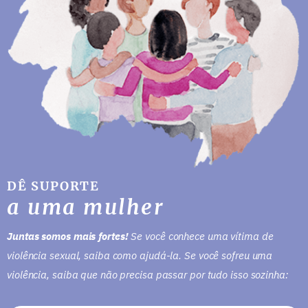
DÊ SUPORTE
a uma mulher
Juntas somos mais fortes!
Se você conhece uma vítima de
violência sexual, saiba como ajudá-la. Se você sofreu uma
violência, saiba que não precisa passar por tudo isso sozinha: