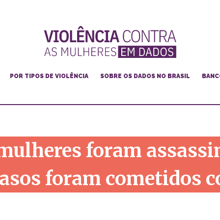
POR TIPOS DE VIOLÊNCIA
SOBRE OS DADOS NO BRASIL
BANC
Feminicídio
Violência doméstica e familiar
Violência de gênero na internet
mulheres foram assassi
Violência contra mulheres lésbicas, bis e trans
Violência sexual
asos foram cometidos c
Violência e racismo
Cultura da violência e machismo