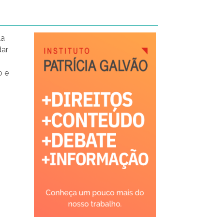
la
dar
o e