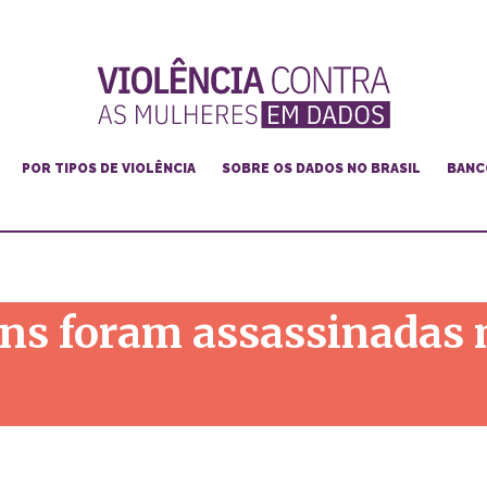
POR TIPOS DE VIOLÊNCIA
SOBRE OS DADOS NO BRASIL
BANC
Feminicídio
Violência doméstica e familiar
Violência de gênero na internet
ans foram assassinadas 
Violência contra mulheres lésbicas, bis e trans
Violência sexual
Violência e racismo
Cultura da violência e machismo