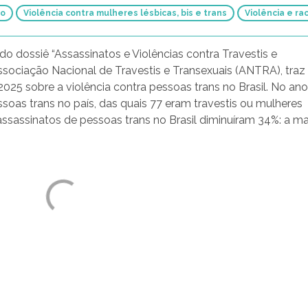
Todas as violências
io
Violência contra mulheres lésbicas, bis e trans
Violência e ra
o dossiê “Assassinatos e Violências contra Travestis e
Associação Nacional de Travestis e Transexuais (ANTRA), traz
025 sobre a violência contra pessoas trans no Brasil. No an
soas trans no país, das quais 77 eram travestis ou mulheres
assassinatos de pessoas trans no Brasil diminuíram 34%: a ma