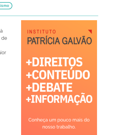
cismo
 à
o de
ior