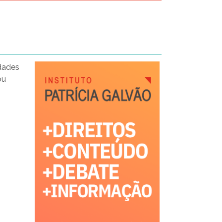
idades
ou