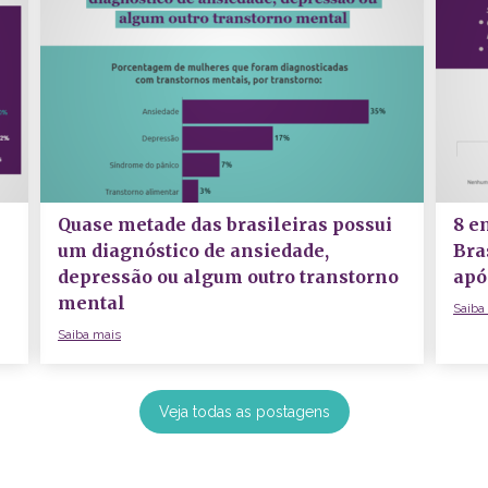
Quase metade das brasileiras possui
8 e
um diagnóstico de ansiedade,
Bra
depressão ou algum outro transtorno
apó
mental
Saiba
Saiba mais
Veja todas as postagens