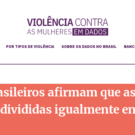
POR TIPOS DE VIOLÊNCIA
SOBRE OS DADOS NO BRASIL
BANC
Feminicídio
Violência doméstica e familiar
Violência de gênero na internet
asileiros afirmam que as
Violência contra mulheres lésbicas, bis e trans
Violência sexual
 divididas igualmente e
Violência e racismo
Cultura da violência e machismo