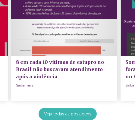
m
8 em cada 10 vítimas de estupro no
Som
Brasil não buscaram atendimento
for
após a violência
no 
Saiba mais
Saiba
Veja todas as postagens