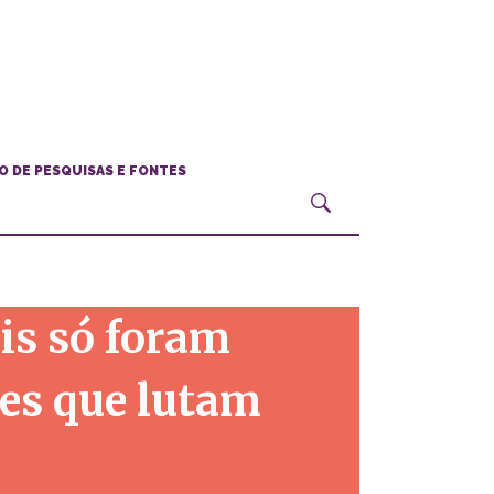
O DE PESQUISAS E FONTES
is só foram
res que lutam