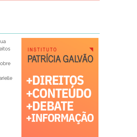
sua
eitos
sobre
rielle