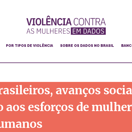
POR TIPOS DE VIOLÊNCIA
SOBRE OS DADOS NO BRASIL
BANC
Feminicídio
Violência doméstica e familiar
Violência de gênero na internet
asileiros, avanços socia
Violência contra mulheres lésbicas, bis e trans
Violência sexual
o aos esforços de mulhe
Violência e racismo
 humanos
Cultura da violência e machismo