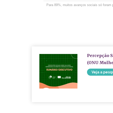
Para 89%, muitos avanços sociais só foram p
Percepção S
(ONU Mulher
Veja a pesq