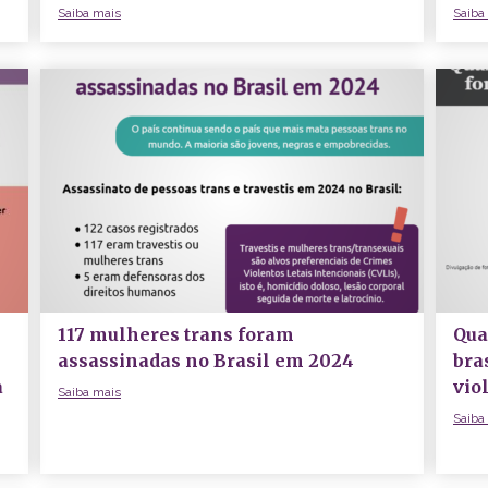
Saiba mais
Saiba
117 mulheres trans foram
Qua
assassinadas no Brasil em 2024
bra
a
vio
Saiba mais
e
Saiba