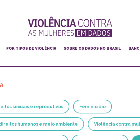
POR TIPOS DE VIOLÊNCIA
SOBRE OS DADOS NO BRASIL
BANC
Feminicídio
Violência doméstica e familiar
a
Violência de gênero na internet
Violência contra mulheres lésbicas, bis e trans
reitos sexuais e reprodutivos
Feminicídio
Violência sexual
Violência e racismo
 direitos humanos e meio ambiente
Violência contra mul
Cultura da violência e machismo