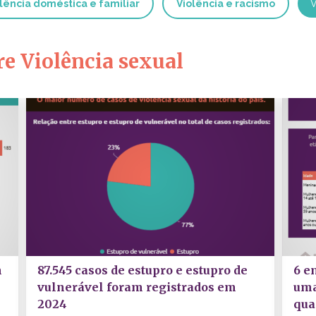
lência doméstica e familiar
Todas as violências
Violência e racismo
V
re Violência sexual
m
87.545 casos de estupro e estupro de
6 e
vulnerável foram registrados em
uma
2024
qua