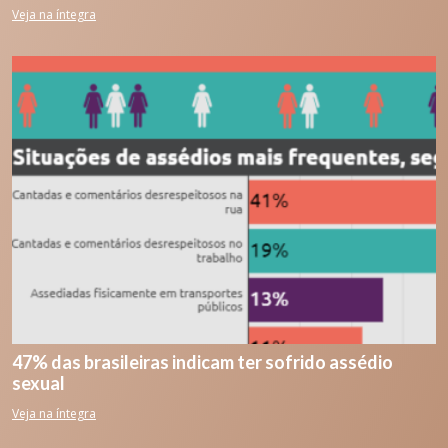
Veja na íntegra
47% das brasileiras indicam ter sofrido assédio
sexual
Veja na íntegra