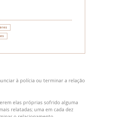
heres
res
nciar à polícia ou terminar a relação
erem elas próprias sofrido alguma
s mais relatadas; uma em cada dez
erminar o relacionamento.