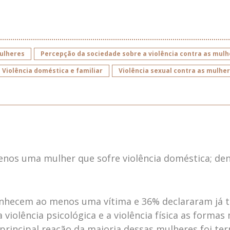
mulheres
Percepção da sociedade sobre a violência contra as mul
Violência doméstica e familiar
Violência sexual contra as mulhe
nos uma mulher que sofre violência doméstica; denu
onhecem ao menos uma vítima e 36% declararam já t
 violência psicológica e a violência física as forma
 A principal reação da maioria dessas mulheres foi t