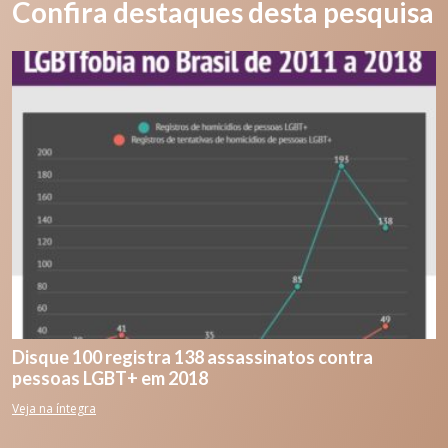
Confira destaques desta pesquisa
Disque 100 registra 138 assassinatos contra
pessoas LGBT+ em 2018
Veja na íntegra